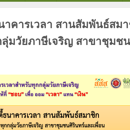
้ธนาคารเวลา สานสัมพันธ์ส
ลุ่มวัยภาษีเจริญ สาขาชุมชน